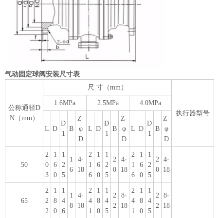
气动固定球阀安装尺寸表
尺 寸（mm）
1.6MPa
2.5MPa
4.0MPa
公称通径D
执行器型号
N（mm）
Z-
Z-
Z-
D
D
D
L
D
B
φ
L
D
B
φ
L
D
B
φ
1
1
1
D
D
D
2
1
1
2
1
1
2
1
1
1
4-
2
4-
2
4-
50
0
6
2
1
6
2
1
6
2
6
18
0
18
0
18
3
0
5
6
0
5
6
0
5
2
1
1
2
1
1
2
1
1
1
4-
2
8-
2
8-
65
2
8
4
4
8
4
4
8
4
8
18
2
18
2
18
2
0
6
1
0
5
1
0
5