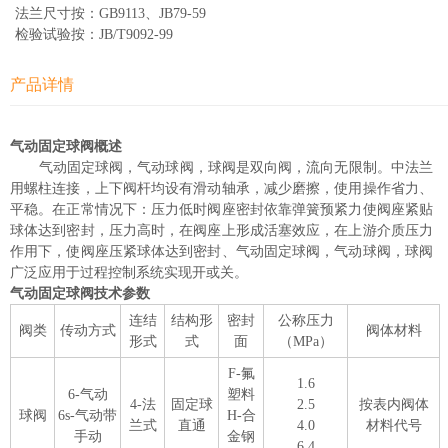
法兰尺寸按：GB9113、JB79-59
检验试验按：JB/T9092-99
产品详情
气动固定球阀概述
气动固定球阀，气动球阀，球阀是双向阀，流向无限制。中法兰
用螺柱连接，上下阀杆均设有滑动轴承，减少磨擦，使用操作省力、
平稳。在正常情况下：压力低时阀座密封依靠弹簧预紧力使阀座紧贴
球体达到密封，压力高时，在阀座上形成活塞效应，在上游介质压力
作用下，使阀座压紧球体达到密封、气动固定球阀，气动球阀，球阀
广泛应用于过程控制系统实现开或关。
气动固定球阀技术参数
连结
结构形
密封
公称压力
阀类
传动方式
阀体材料
形式
式
面
（MPa）
F-氟
1.6
6-气动
塑料
4-法
固定球
2.5
按表内阀体
球阀
6s-气动带
H-合
兰式
直通
4.0
材料代号
手动
金钢
6.4