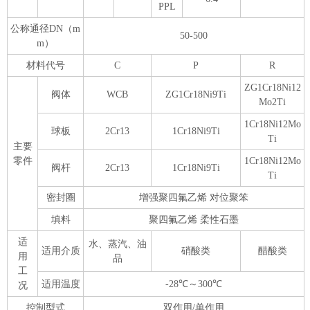
PPL
公称通径DN（m
50-500
m）
材料代号
C
P
R
ZG1Cr18Ni12
阀体
WCB
ZG1Cr18Ni9Ti
Mo2Ti
1Cr18Ni12Mo
球板
2Cr13
1Cr18Ni9Ti
Ti
主要
零件
1Cr18Ni12Mo
阀杆
2Cr13
1Cr18Ni9Ti
Ti
密封圈
增强聚四氟乙烯 对位聚笨
填料
聚四氟乙烯 柔性石墨
适
水、蒸汽、油
适用介质
硝酸类
醋酸类
用
品
工
适用温度
-28℃～300℃
况
控制型式
双作用/单作用