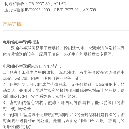
制造和验收：GB12237-89，API 6D
压力试验按JB/T9092-1999，GB/T13927-92，AP1598
产品详情
电动偏心半球阀
概述：
双偏心半球阀是用于喷煤粉、控制法气体、含颗粒流体及粉沫固
体介质输送的设备，应用于冶金、选矿生产的煤粉喷吹专用阀。
电动偏心半球阀
PQ94F/Y/H特点：
1、解决了工业生产中的浆状、混流液体、灰尘等介质在管道输送中
沉淀、易结垢、阻塞，使阀门关不严等问题。
2、开关轻便，开启时球与壳体脱离，无任何接触，启动扭矩小，转
动灵活。关闭时，半球与阀座的挤切作用能除去密封面上的污物，使
阀门顺利启闭，安全系数高，密封性能好。
3、密封面的偏心结构，使球面能自动补偿磨损，能保持阀门的密
封，使用寿命长。
4、该阀门T型是属于耐磨硬密封球阀，它的密封副材料是特殊的，密
封面要经过特殊耐磨处理。处理后表面达到HRC65-72度，故阀门的
耐磨性能特别好。