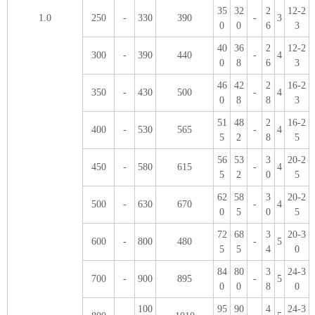
35
32
2
12-2
1.0
250
-
330
390
-
3
0
0
6
3
40
36
2
12-2
300
-
390
440
-
4
0
8
6
3
46
42
2
16-2
350
-
430
500
-
4
0
8
8
3
51
48
2
16-2
400
-
530
565
-
4
5
2
8
5
56
53
3
20-2
450
-
580
615
-
4
5
2
0
5
62
58
3
20-2
500
-
630
670
-
4
0
5
0
5
72
68
3
20-3
600
-
800
480
-
5
5
5
4
0
84
80
3
24-3
700
-
900
895
-
5
0
0
8
0
100
95
90
4
24-3