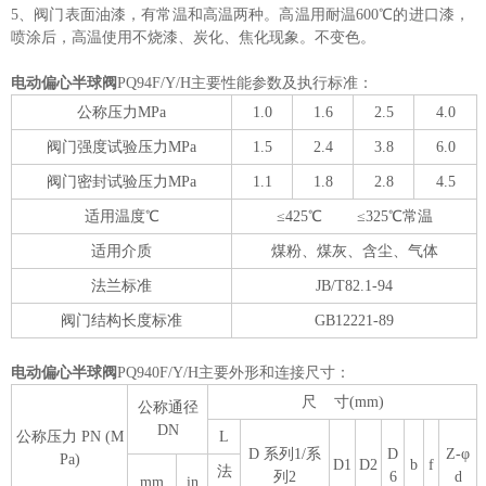
5、阀门表面油漆，有常温和高温两种。高温用耐温600℃的进口漆，
喷涂后，高温使用不烧漆、炭化、焦化现象。不变色。
电动偏心半球阀
PQ94F/Y/H主要性能参数及执行标准：
公称压力MPa
1.0
1.6
2.5
4.0
阀门强度试验压力MPa
1.5
2.4
3.8
6.0
阀门密封试验压力MPa
1.1
1.8
2.8
4.5
适用温度℃
≤425℃ ≤325℃常温
适用介质
煤粉、煤灰、含尘、气体
法兰标准
JB/T82.1-94
阀门结构长度标准
GB12221-89
电动偏心半球阀
PQ940F/Y/H主要外形和连接尺寸：
尺 寸(mm)
公称通径
DN
公称压力 PN (M
L
D 系列1/系
D
Z-φ
Pa)
D1
D2
b
f
法
列2
6
d
mm
in