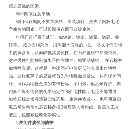
都是腐蚀的因素。
阀杆防腐注意事项：
阀门保存期间不要加填料。不装填料，失去了阀杆电化
学腐蚀的因素，可以长期保存而不致被腐蚀。
对阀杆进行表面处理。如镀铬、镀镍、渗氮、渗硼、参
锌等。 减少石棉杂质。用蒸馏水洗涤的办法，可以降低石棉
中的氯含量，从而降低其腐蚀性。在石棉盘根中加缓蚀剂。
这种缓蚀剂能抑制氯离子的腐蚀性。如亚硝酸钠。 在石棉中
加牺牲金属。这就是一种比阀杆电位更低的金属来作牺牲
品。这样氯离子的腐蚀就首先对牺牲金属发生，从而保护阀
杆。可作为牺牲金属的有锌粉等。采用聚四氟乙烯保护。聚
四氟乙烯有优良的化学稳定性和介电性能，电流不能通过，
如将石棉盘根浸渍聚四氟乙烯，腐蚀便将减小。也可用聚四
氟乙烯生料带包裹石棉盘根然后装入填料函。提高加工光
洁度，也能减轻电化学腐蚀。
2.关闭件腐蚀与防护