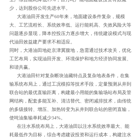
少，达到股份公司先进水平。
大港油田开发生产60年来，地面建设条件复杂，规模
大、工艺流程长、系统效率低、运行能耗高、失效风险大等
问题逐步显现，降本控投压力逐步增大，传统建设模式与现
代油田效益建产要求不相适应。
同时，大港油田地处京津冀腹地，急需通过技术攻关，优化
工艺布局，实现油田开发、环境保护和地方经济协同发展、
和谐共赢。
大港油田针对复杂断块油藏特点及复杂地表条件，在集
输系统布局上，通过工况模拟等技术手段，定量预测从井到
联合站的最优直输距离，构建最小用能的集输场站布局及管
网结构，配套多能互补、清洁替代、密闭减排技术，由传统
的多级接转、增压、加热转变为从井到联合站的密闭直输，
使吨油集输单耗减少34%。
在注水系统布局上，大港油田以注水系统效率最大、能
耗最低作为目标，综合考虑建设投资和运行成本，构建注水