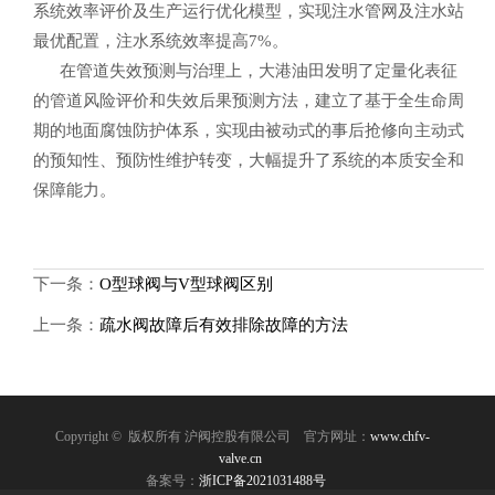
系统效率评价及生产运行优化模型，实现注水管网及注水站
最优配置，注水系统效率提高7%。
在管道失效预测与治理上，大港油田发明了定量化表征
的管道风险评价和失效后果预测方法，建立了基于全生命周
期的地面腐蚀防护体系，实现由被动式的事后抢修向主动式
的预知性、预防性维护转变，大幅提升了系统的本质安全和
保障能力。
下一条：
O型球阀与V型球阀区别
上一条：
疏水阀故障后有效排除故障的方法
Copyright © 版权所有 沪阀控股有限公司
官方网址：
www.chfv-
valve.cn
备案号：
浙ICP备2021031488号