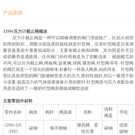
产品详情
J29W压力计截止阀概述
压力计截止阀是一种可以精确调整的阀门用途较广，比如火焰切
割用的割距，调整火焰温度的旋钮就是针型阀，仪表针型阀是仪表测
量管路系统中重要组成部分，主要有截止阀和球阀，其功用是作开启
或切断管道通路用。任何阀门的作用都是为了切断流体. 根据阀芯的
不同,可以分为截止阀,闸板阀,旋塞阀,球阀,碟形阀,针型阀等等. 针型阀
的阀芯就是一个很尖的圆锥体,好象针一样插入阀座,由此得名. 针型阀
形比其他类型的阀门能够耐受更大的压力,密封性能好,所以一般用于较
小流量,较高压力的气体或者液体介质的密封.针型阀形与压力表配合使
用是合适的了.一般的针型阀形都做成螺纹连接
主要零部件材料
填料
零件名称
阀体
阀杆
阀底座
填料
手轮
阀盖
J29H-320
聚四稀、柔
优质
碳钢
铬不锈钢
碳钢
-DN3
性石墨
碳钢