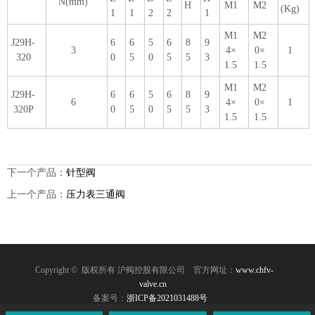
N(mm)
H
M1
M2
(Kg)
1
1
2
2
1
M1
M2
J29H-
6
6
5
6
8
9
3
4×
0×
1
320
0
5
0
5
5
3
1.5
1.5
M1
M2
J29H-
6
6
5
6
8
9
6
4×
0×
1
320P
0
5
0
5
5
3
1.5
1.5
下一个产品：
针型阀
上一个产品：
压力表三通阀
Copyright © 版权所有 沪阀控股有限公司
官方网址：
www.chfv-
valve.cn
备案号：
浙ICP备2021031488号