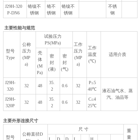
J29H-320
铬镍不
铬不
铬镍不
不锈
P-DN6
锈钢
锈钢
锈钢
钢
主要性能与规范
试验压力
PS(MPa)
公称
工作
工作
型号
压力
压力
壳
温度
适用介质
密
密
Type
(MP
(MP
体
(℃)
封
封
a)
a)
(M
(液)
(气)
Pa)
J29H-
35.
P≤5
32
48
0.6
32
320
2
40℃
液石油气水、蒸
汽、油品等
J29H-
35.
C≤4
32
48
0.6
32
320P
2
25℃
主要外形连接尺寸
尺 寸
重
公称直径D
型号
量
L
D
D
L
H