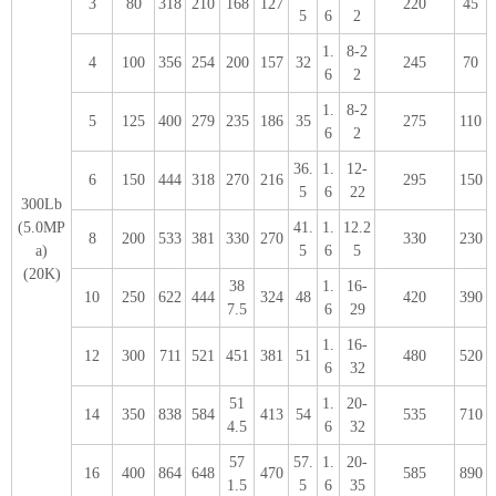
3
80
318
210
168
127
220
45
5
6
2
1.
8-2
4
100
356
254
200
157
32
245
70
6
2
1.
8-2
5
125
400
279
235
186
35
275
110
6
2
36.
1.
12-
6
150
444
318
270
216
295
150
5
6
22
300Lb
(5.0MP
41.
1.
12.2
8
200
533
381
330
270
330
230
a)
5
6
5
(20K)
38
1.
16-
10
250
622
444
324
48
420
390
7.5
6
29
1.
16-
12
300
711
521
451
381
51
480
520
6
32
51
1.
20-
14
350
838
584
413
54
535
710
4.5
6
32
57
57.
1.
20-
16
400
864
648
470
585
890
1.5
5
6
35