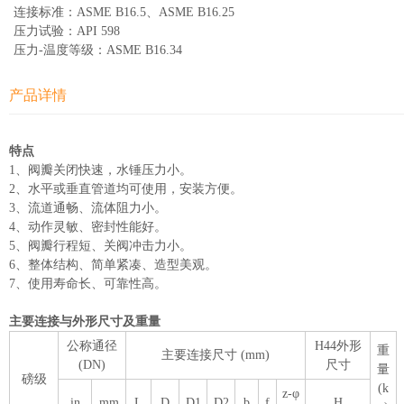
连接标准：ASME B16.5、ASME B16.25
压力试验：API 598
压力-温度等级：ASME B16.34
产品详情
特点
1、阀瓣关闭快速，水锤压力小。
2、水平或垂直管道均可使用，安装方便。
3、流道通畅、流体阻力小。
4、动作灵敏、密封性能好。
5、阀瓣行程短、关阀冲击力小。
6、整体结构、简单紧凑、造型美观。
7、使用寿命长、可靠性高。
主要连接与外形尺寸及重量
公称通径
H44外形
重
主要连接尺寸 (mm)
(DN)
尺寸
量
磅级
(k
z-φ
in
mm
L
D
D1
D2
b
f
H