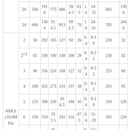
101
58
63.
1.
24-
136
20
500
775
686
685
6
4.5
5
6
35
0
136
91
69
1.
24-
204
24
600
813
70
785
4
4.5
2.5
6
41
0
6.
8-1
2
50
292
165
127
92
26
210
32
4
9
6.
8-2
1/2
2
65
330
190
149
100
29
230
42
4
2
6.
8-2
3
80
356
210
168
127
32
255
60
4
2
6.
8-2
4
100
432
273
216
157
38
295
95
4
5
26
6.
8-2
5
125
508
330
186
45
310
120
6.5
4
9
600Lb
35
47.
6.
12-
(10.0M
6
150
559
292
216
365
220
5.5
5
4
29
Pa)
41
6.
12-