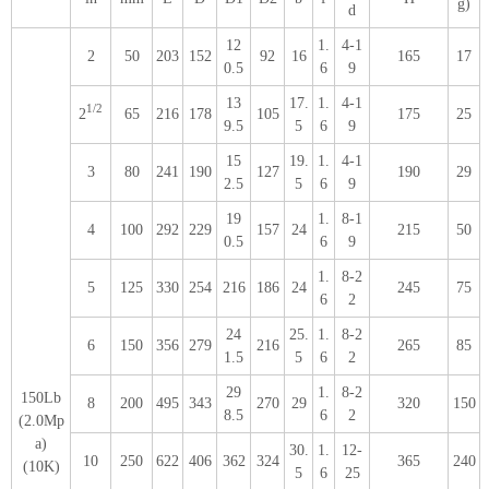
g)
d
12
1.
4-1
2
50
203
152
92
16
165
17
0.5
6
9
13
17.
1.
4-1
1/2
2
65
216
178
105
175
25
9.5
5
6
9
15
19.
1.
4-1
3
80
241
190
127
190
29
2.5
5
6
9
19
1.
8-1
4
100
292
229
157
24
215
50
0.5
6
9
1.
8-2
5
125
330
254
216
186
24
245
75
6
2
24
25.
1.
8-2
6
150
356
279
216
265
85
1.5
5
6
2
29
1.
8-2
150Lb
8
200
495
343
270
29
320
150
8.5
6
2
(2.0Mp
a)
30.
1.
12-
10
250
622
406
362
324
365
240
(10K)
5
6
25