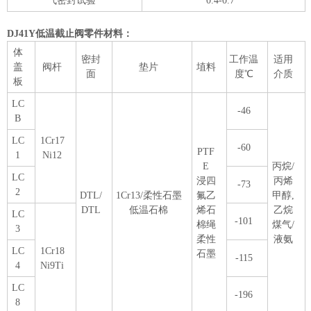
气密封试验
0.4-0.7
DJ41Y低温截止阀零件材料：
体
密封
工作温
适用
盖
阀杆
垫片
埴料
面
度℃
介质
板
LC
-46
B
LC
1Cr17
-60
PTF
1
Ni12
E
丙烷/
LC
浸四
丙烯
-73
2
DTL/
1Cr13/柔性石墨
氟乙
甲醇,
DTL
低温石棉
烯石
乙烷
LC
-101
棉绳
煤气/
3
柔性
液氨
LC
1Cr18
石墨
-115
4
Ni9Ti
LC
-196
8