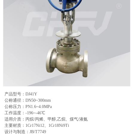
产品型号：DJ41Y
公称通径：DN50~300mm
公称压力：PN1.6~4.0MPa
工作温度：-196~-46℃
适用介质：丙烷/丙烯、甲醇,乙烷、煤气/液氨
主要材质：1Cr17Ni12、1Cr18Ni9Ti
设计与制造：JB/T7749