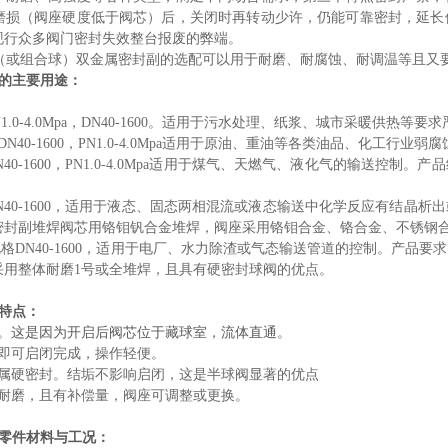
磨损（阀座硬度低于阀芯）后，关闭时再转动少许，仍能可靠密封，延长
现行众多阀门密封失效整台报废的弊端。
组合球）双金属密封副的选配可以用于耐磨、耐腐蚀、耐调温等且又要
的主要用途：
1.0-4.0Mpa，DN40-1600。适用于污水处理、纸浆、城市采暖供热
N40-1600，PN1.0-4.0Mpa适用于原油、重油等各类油品、化工
40-1600，PN1.0-4.0Mpa适用于煤气、天燃气、液化气的输送控
N40-1600，适用于液态、固态两相混流或液态输送中化学反应有结晶
密封副堆焊阀芯用铬钼钒合金堆焊，阀座采用铬钼合金、铬合金、不锈
格DN40-1600，适用于电厂、水力除渣或气态输送管道的控制。产品
采用整体耐磨1号或全堆焊，且具有硬密封球阀的优点。
特点：
小。这是因为开启后阀芯位于藏球室，流体直通。
度即可启闭完成，操作轻便。
金属硬密封。结垢不影响启闭，这是半球阀显著的优点
副耐磨，且有补偿量，阀座可调整或更换。
零件材料与工况：