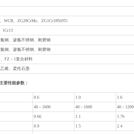
0、WCB、ZG20CrMo、ZG1Cr18Ni9Ti
、1Cr13
渗氮钢、渗氮不锈钢、耐磨钢
渗氮钢、渗氮不锈钢、耐磨钢
、FZ－1复合材料
氟乙烯、柔性石墨
主要性能参数：
0.6
1.0
1.6
40－1600
40－1600
40－1200
0.66
1.1
1.76
0.9
1.5
2.4