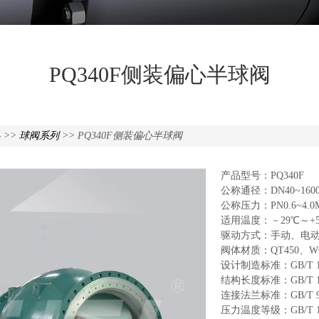
PQ340F侧装偏心半球阀
心
>>
球阀系列
>> PQ340F侧装偏心半球阀
产品型号：PQ340F
公称通径：DN40~160
公称压力：PN0.6~4.0
适用温度：－29℃～+5
驱动方式：手动、电
阀体材质：QT450、WCB
设计制造标准：GB/T 122
结构长度标准：GB/T 122
连接法兰标准：GB/T 9
压力温度等级：GB/T 122