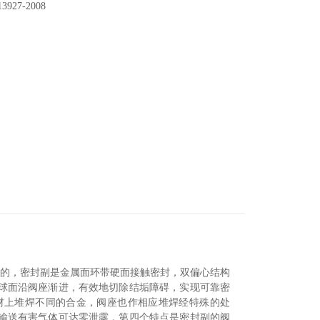
27-2008
目的，密封副是金属面环带硬面接触密封，双偏心结构
球面沿阀座渐进，有效地切除结垢障碍，实现可靠密
材上堆焊不同的合金，阀座也作相应堆焊经特殊的处
输送有害气体可达零泄露，第四个特点是密封副的阀