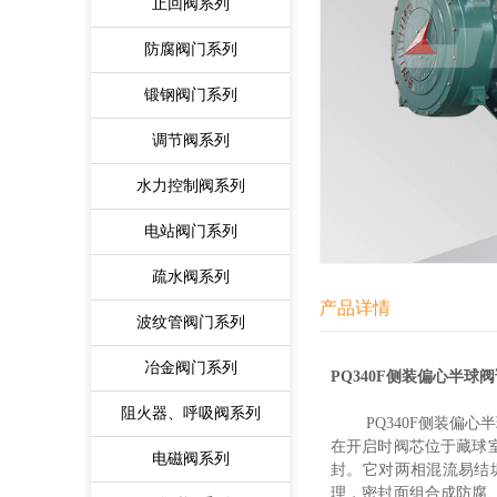
止回阀系列
防腐阀门系列
锻钢阀门系列
调节阀系列
水力控制阀系列
电站阀门系列
疏水阀系列
产品详情
波纹管阀门系列
冶金阀门系列
PQ340F
侧装偏心半球阀
阻火器、呼吸阀系列
PQ340F侧装偏心
在开启时阀芯位于藏球
电磁阀系列
封。它对两相混流易结
理，密封面组合成防腐