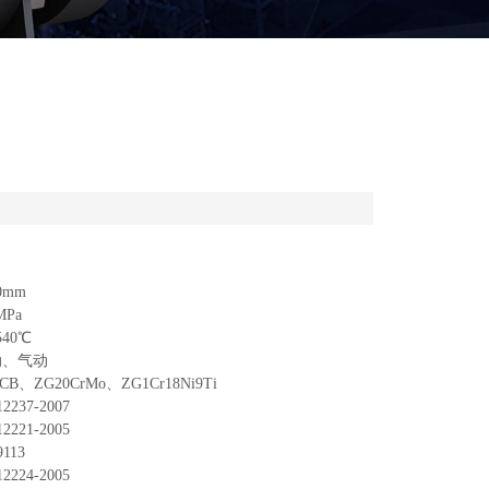
0mm
MPa
40℃
动、气动
、ZG20CrMo、ZG1Cr18Ni9Ti
37-2007
21-2005
113
24-2005