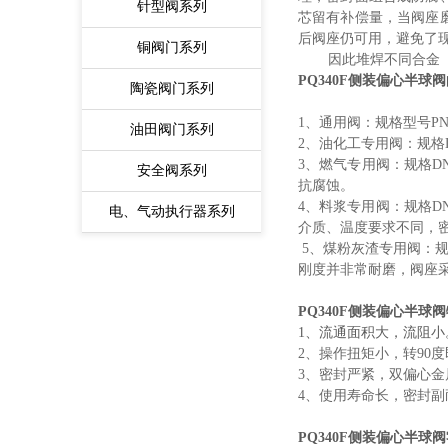
针型阀系列
芯留有补偿量，当阀座
后阀座仍可用，避免了
铜阀门系列
因此堆焊不同合金（或
PQ340F
侧装偏心半球阀
陶瓷阀门系列
1、通用阀：规格型号PN
油田阀门系列
2、油化工专用阀：规格D
3、燃气专用阀：规格DN
安全阀系列
抗腐蚀。
4、料浆专用阀：规格D
电、气动执行器系列
介质、温度要求不同，
5、煤粉灰渣专用阀：规
刚度并非常耐磨，阀座
PQ340F
侧装偏心半球阀
1、流通面积大，流阻
2、操作扭矩小，转90
3、密封严紧，双偏心
4、使用寿命长，密封
PQ340F
侧装偏心半球阀