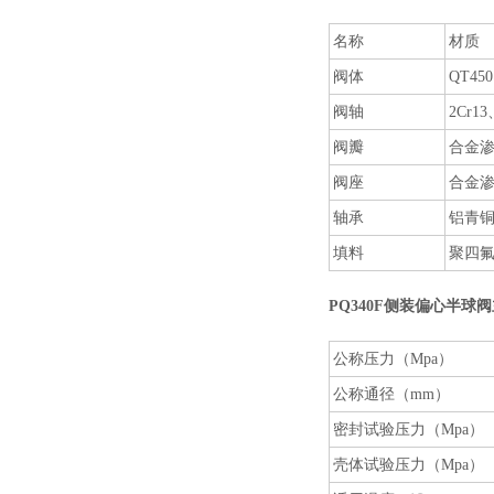
名称
材质
阀体
QT45
阀轴
2Cr13
阀瓣
合金
阀座
合金
轴承
铝青铜
填料
聚四
PQ340F
侧装偏心半球阀
公称压力（Mpa）
公称通径（mm）
密封试验压力（Mpa）
壳体试验压力（Mpa）