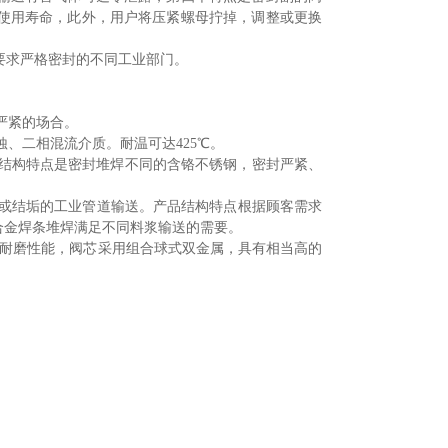
使用寿命，此外，用户将压紧螺母拧掉，调整或更换
求严格密封的不同工业部门。
等要求严紧的场合。
行业弱腐蚀、二相混流介质。耐温可达425℃。
制。产品结构特点是密封堆焊不同的含铬不锈钢，密封严紧、
析出或结垢的工业管道输送。产品结构特点根据顾客需求
钢合金焊条堆焊满足不同料浆输送的需要。
要求耐磨性能，阀芯采用组合球式双金属，具有相当高的