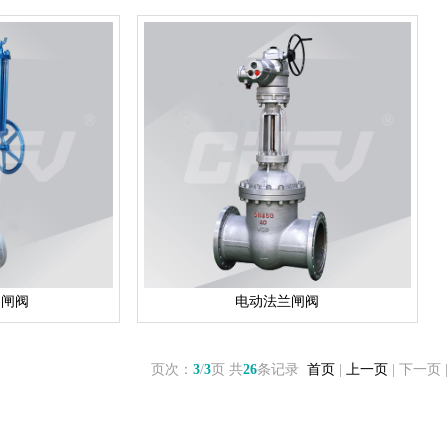
动闸阀
电动法兰闸阀
页次：
3
/
3
页 共
26
条记录
首页
|
上一页
| 下一页 