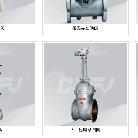
闸阀
保温夹套闸阀
阀
大口径电动闸阀