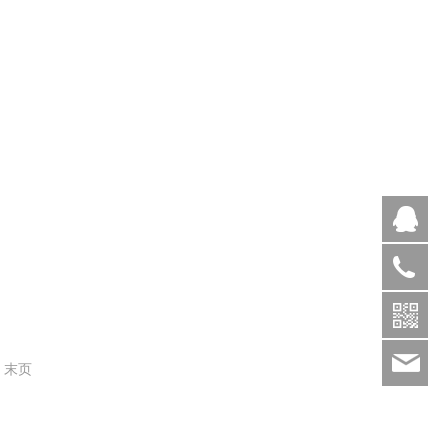
Q
(0)
sal
| 末页