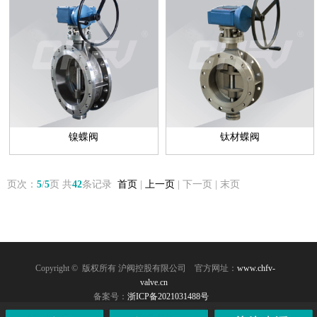
镍蝶阀
钛材蝶阀
页次：
5
/
5
页 共
42
条记录
首页
|
上一页
| 下一页 | 末页
Copyright © 版权所有 沪阀控股有限公司
官方网址：
www.chfv-
valve.cn
备案号：
浙ICP备2021031488号